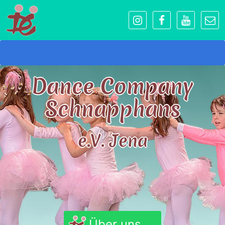
Menü
Dance Company
Schnapphans
e.V. Jena
Über uns...