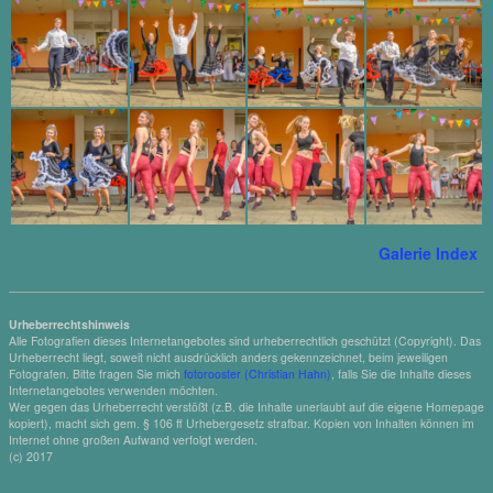
Galerie Index
Urheberrechtshinweis
Alle Fotografien dieses Internetangebotes sind urheberrechtlich geschützt (Copyright). Das
Urheberrecht liegt, soweit nicht ausdrücklich anders gekennzeichnet, beim jeweiligen
Fotografen. Bitte fragen Sie mich
fotorooster (Christian Hahn)
, falls Sie die Inhalte dieses
Internetangebotes verwenden möchten.
Wer gegen das Urheberrecht verstößt (z.B. die Inhalte unerlaubt auf die eigene Homepage
kopiert), macht sich gem. § 106 ff Urhebergesetz strafbar. Kopien von Inhalten können im
Internet ohne großen Aufwand verfolgt werden.
(c) 2017