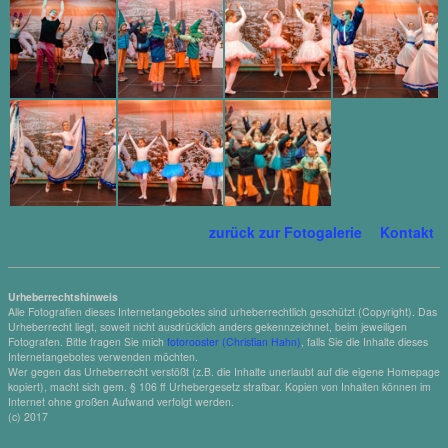
zurück zur Fotogalerie
Kontakt
Urheberrechtshinweis
Alle Fotografien dieses Internetangebotes sind urheberrechtlich geschützt (Copyright). Das
Urheberrecht liegt, soweit nicht ausdrücklich anders gekennzeichnet, beim jeweiligen
Fotografen. Bitte fragen Sie mich
fotorooster (Christian Hahn)
, falls Sie die Inhalte dieses
Internetangebotes verwenden möchten.
Wer gegen das Urheberrecht verstößt (z.B. die Inhalte unerlaubt auf die eigene Homepage
kopiert), macht sich gem. § 106 ff Urhebergesetz strafbar. Kopien von Inhalten können im
Internet ohne großen Aufwand verfolgt werden.
(c) 2017