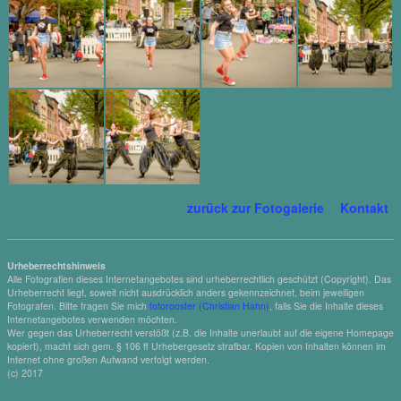
zurück zur Fotogalerie
Kontakt
Urheberrechtshinweis
Alle Fotografien dieses Internetangebotes sind urheberrechtlich geschützt (Copyright). Das
Urheberrecht liegt, soweit nicht ausdrücklich anders gekennzeichnet, beim jeweiligen
Fotografen. Bitte fragen Sie mich
fotorooster (Christian Hahn)
, falls Sie die Inhalte dieses
Internetangebotes verwenden möchten.
Wer gegen das Urheberrecht verstößt (z.B. die Inhalte unerlaubt auf die eigene Homepage
kopiert), macht sich gem. § 106 ff Urhebergesetz strafbar. Kopien von Inhalten können im
Internet ohne großen Aufwand verfolgt werden.
(c) 2017