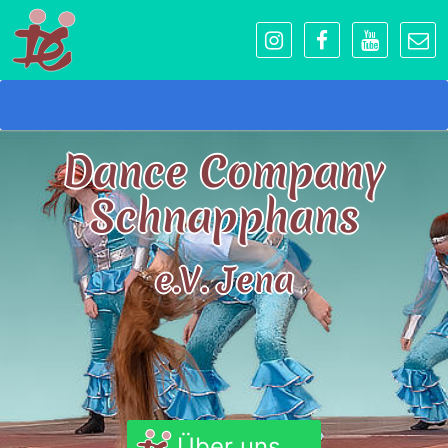
Menü
Dance Company
Schnapphans
e.V. Jena
Über uns...