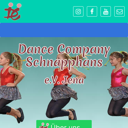
Menü
Dance Company
Schnapphans
e.V. Jena
Über uns...